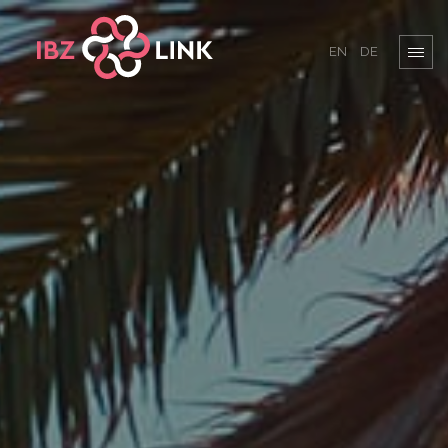
EN
DE
I
B
Z
L
I
N
K
L
O
G
O